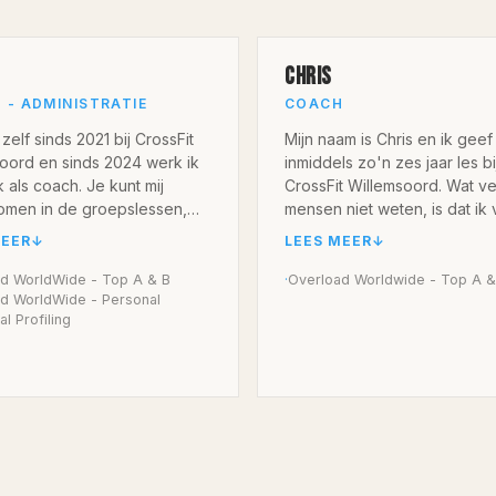
CHRIS
 - ADMINISTRATIE
COACH
 zelf sinds 2021 bij CrossFit
Mijn naam is Chris en ik geef
oord en sinds 2024 werk ik
inmiddels zo'n zes jaar les bi
k als coach. Je kunt mij
CrossFit Willemsoord. Wat ve
omen in de groepslessen,
mensen niet weten, is dat ik
it, Elevate Training, Legends
juist helemaal niets met sport
MEER
↓
LEES MEER
↓
 keer per jaar bij het
Pas rond mijn twintigste bego
ma Gezonder is Beter.
met krachttraining en ontdekt
d WorldWide - Top A & B
·
Overload Worldwide - Top A &
d WorldWide - Personal
hoeveel verschil sporten ka
l Profiling
 eigenlijk altijd een
maken, zowel fysiek als ment
el van mijn leven geweest.
een aantal jaar zocht ik meer
 geturnd, gezwommen,
uitdaging en kwam ik in aanr
ereden, gehandbald en ben
met CrossFit. Inmiddels train i
graag buiten in beweging
ruim tien jaar met veel plezie
. Later ben ik ook met
binnen de sport.
n bezig geweest, maar ik
dat ik daar niet sterker of
Binnen CrossFit Willemsoord