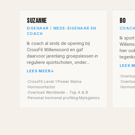
SUZANNE
BO
EIGENAAR / MEDE-EIGENAAR EN
COACH
COACH
Ik sport
Ik coach al sinds de opening bij
Willems
CrossFit Willemsoord en gaf
hier oo
daarvoor jarenlang groepslessen in
tegenk
reguliere sportscholen, onder
StrongF
LEES 
andere Zumba en andere
en twee
LEES MEER
↓
groepslessen. Bewegen, mensen
program
·
Overloa
begeleiden en plezier maken in de
·
CrossFit Level 1
·
Power Mama
Overloa
·
·
Hormoonfactor
Hormona
les zijn altijd een rode draad
Sport is
·
Overload Worldwide - Top A & B
geweest in mijn werk.
onderde
·
Personal hormonal profiling
·
Mylogenics
Ik heb
Binnen CrossFit Willemsoord geef ik
paardg
groepslessen en begeleid ik
altijd 
mensen in verschillende
geweest
programma’s. Daarnaast heb ik mij
triatlo
gespecialiseerd in het begeleiden
merkte 