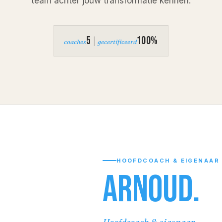
team achter jouw transformatie kennen.
5
100%
|
coaches
gecertificeerd
HOOFDCOACH & EIGENAAR
Arnoud.