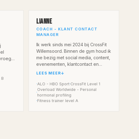
LIANNE
COACH - KLANT CONTACT
MANAGER
Ik werk sinds mei 2024 bij CrossFit
j
Willemsoord. Binnen de gym houd ik
el
me bezig met social media, content,
 vroeger
evenementen, klantcontact en
 had.
coaching. Je kunt mij dus
n ik
LEES MEER
↓
tegenkomen online, bij events, maar
e ik
 B
ook gewoon als coach voor de
·
ALO - HBO Sport
·
CrossFit Level 1
n
Overload Worldwide - Personal
groep.
aal. Na
·
hormonal profiling
·
Fitness trainer level A
Wat ik belangrijk vind, is dat mensen
aking
met plezier trainen en zich welkom
k al
voelen. Ik vind het leuk om mensen
r
enthousiast te maken en te laten
zien hoe tof het is om hier te
sporten. Of iemand nu net begint of
 geef ik