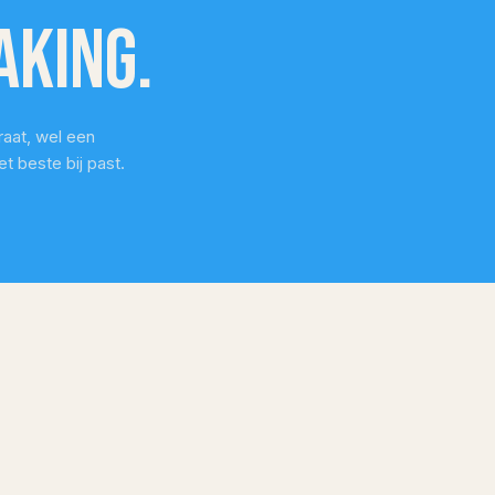
aking.
iets doet waarvan hij of zij
acht dat het niet kon, en
trots naar buiten loopt, dan
 dat echt machtig mooi om
 maken.
aat, wel een
t beste bij past.