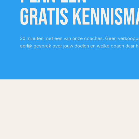
gratis kennism
iemand 
eerst d
daarna 
vind ik
mee te
30 minuten met een van onze coaches. Geen verkooppr
eerlijk gesprek over jouw doelen en welke coach daar he