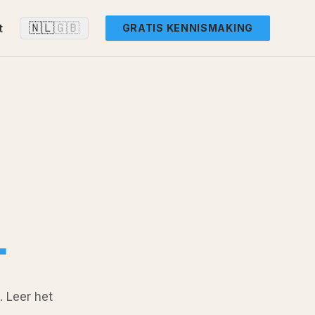
🇳🇱
🇬🇧
t
GRATIS KENNISMAKING
.
. Leer het