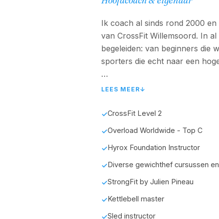
Hoofdcoach & eigenaar
Ik coach al sinds rond 2000 en
van CrossFit Willemsoord. In al
begeleiden: van beginners die we
sporters die echt naar een hoge
Zelf kom ik uit het gewichthef
LEES MEER
↓
kampioen geweest bij de senio
weet ik hoe het is om serieus t
CrossFit Level 2
✓
werken naar prestaties. Die er
Overload Worldwide - Top C
✓
altijd op een manier die past bi
Hyrox Foundation Instructor
✓
Mijn kracht zit vooral in mens
Diverse gewichthef cursussen en
✓
een positieve sfeer neerzetten w
StrongFit by Julien Pineau
✓
sterker wilt worden, minder klac
Kettlebell master
✓
beter wilt presteren: ik kijk g
daar verder bouwen.
Sled instructor
✓